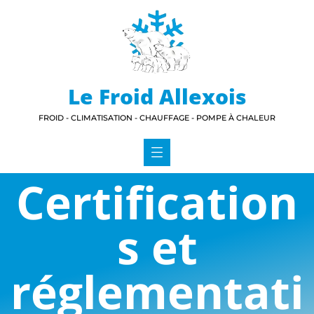
Le Froid Allexois
FROID - CLIMATISATION - CHAUFFAGE - POMPE À CHALEUR
Certification
s et
réglementati